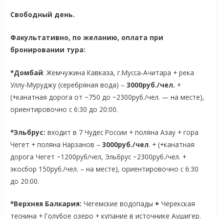
Свободный день.
Факультативно, по желанию, оплата при
бронировании тура:
*Домбай
: Жемчужина Кавказа, г.Мусса-Ачитара + река
Уллу-Муруджу (серебряная вода) –
30
00руб./чел.
+
(+канатная дорога от ~750 до ~2300руб./чел. — на месте),
ориентировочно с 6:30 до 20:00.
*Эльбрус:
входит в 7 Чудес России + поляна Азау + гора
Чегет + поляна Нарзанов –
300
0руб./чел
. + (+канатная
дорога Чегет ~1200руб/чел, Эльбрус ~2300руб./чел. +
экосбор 150руб./чел. – на месте), ориентировочно с 6:30
до 20:00.
*Верхняя Балкария:
Чегемские водопады
+
Черекская
теснина + Голубое озеро + купание в источнике Аушигер.