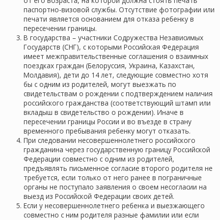
от его возраста, на которой должна стоять печать
паспортно-визовой службы. Отсутствие фотографии или
печати является основанием для отказа ребенку в
пересечении границы.
В государства – участники Содружества Независимых
Государств (СНГ), с которыми Российская Федерация
имеет межправительственные соглашения о взаимных
поездках граждан (Белоруссия, Украина, Казахстан,
Молдавия), дети до 14 лет, следующие совместно хотя
бы с одним из родителей, могут выезжать по
свидетельствам о рождении с подтверждением наличия
российского гражданства (соответствующий штамп или
вкладыш в свидетельство о рождении). Иначе в
пересечении границы России и во въезде в страну
временного пребывания ребенку могут отказать.
При следовании несовершеннолетнего российского
гражданина через государственную границу Российской
Федерации совместно с одним из родителей,
предъявлять письменное согласие второго родителя не
требуется, если только от него ранее в пограничные
органы не поступало заявления о своем несогласии на
выезд из Российской Федерации своих детей.
Если у несовершеннолетнего ребенка и выезжающего
совместно с ним родителя разные фамилии или если