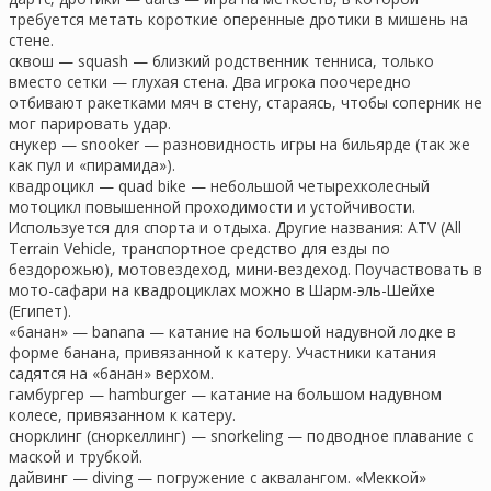
требуется метать короткие оперенные дротики в мишень на
стене.
сквош — squash — близкий родственник тенниса, только
вместо сетки — глухая стена. Два игрока поочередно
отбивают ракетками мяч в стену, стараясь, чтобы соперник не
мог парировать удар.
снукер — snooker — разновидность игры на бильярде (так же
как пул и «пирамида»).
квадроцикл — quad bike — небольшой четырехколесный
мотоцикл повышенной проходимости и устойчивости.
Используется для спорта и отдыха. Другие названия: ATV (All
Terrain Vehicle, транспортное средство для езды по
бездорожью), мотовездеход, мини-вездеход. Поучаствовать в
мото-сафари на квадроциклах можно в Шарм-эль-Шейхе
(Египет).
«банан» — banana — катание на большой надувной лодке в
форме банана, привязанной к катеру. Участники катания
садятся на «банан» верхом.
гамбургер — hamburger — катание на большом надувном
колесе, привязанном к катеру.
снорклинг (сноркеллинг) — snorkeling — подводное плавание с
маской и трубкой.
дайвинг — diving — погружение с аквалангом. «Меккой»