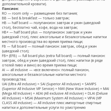
дополнительной кровати).
Пансион:
RO — room only — размещение без питания;
BB — bed & breakfast — только завтрак;
HB — half board — полупансион: завтрак и ужин (шведский
стол), бесплатно чай, кофе, вода на завтрак;
HB+ — half board plus — полупансион: завтрак и ужин
(шведский стол), плюс алкогольные и безалкогольные напитки
местного производства во время приёма пищи;
FB — full board — полный пансион: завтрак, обед и ужин
(шведский стол);
FB+ (EFB) — full board plus (extra full board) — полный пансион:
завтрак, обед и ужин (шведский стол), плюс напитки (в ряде
отелей пиво и вино) во время приема пищи;
AI — all inclusive — «все включено»: полный пансион,
алкогольные и безалкогольные напитки местного
производства;
UAI (Ultra All inclusive) = SAI (Superior All inclusive) = SAIVIPS
(Superior All Inclusive VIP Service) = NWI (New Wave Inclusive) = MAI
(Mega All Inclusive) = AEAI (All exclusive All inclusive) = DLAI (Deluxe
All Inclusive) = MSAI (Maximum System All Inclusive) = VIPAI (VIP
CLASS All inclusive) — All inclusive плюс импортные спиртные
напитки и дополнительные услуги по усмотрению