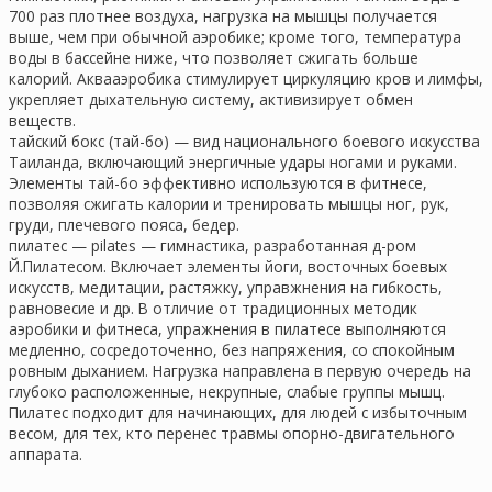
700 раз плотнее воздуха, нагрузка на мышцы получается
выше, чем при обычной аэробике; кроме того, температура
воды в бассейне ниже, что позволяет сжигать больше
калорий. Аквааэробика стимулирует циркуляцию кров и лимфы,
укрепляет дыхательную систему, активизирует обмен
веществ.
тайский бокс (тай-бо) — вид национального боевого искусства
Таиланда, включающий энергичные удары ногами и руками.
Элементы тай-бо эффективно используются в фитнесе,
позволяя сжигать калории и тренировать мышцы ног, рук,
груди, плечевого пояса, бедер.
пилатес — pilates — гимнастика, разработанная д-ром
Й.Пилатесом. Включает элементы йоги, восточных боевых
искусств, медитации, растяжку, управжнения на гибкость,
равновесие и др. В отличие от традиционных методик
аэробики и фитнеса, упражнения в пилатесе выполняются
медленно, сосредоточенно, без напряжения, со спокойным
ровным дыханием. Нагрузка направлена в первую очередь на
глубоко расположенные, некрупные, слабые группы мышц.
Пилатес подходит для начинающих, для людей с избыточным
весом, для тех, кто перенес травмы опорно-двигательного
аппарата.