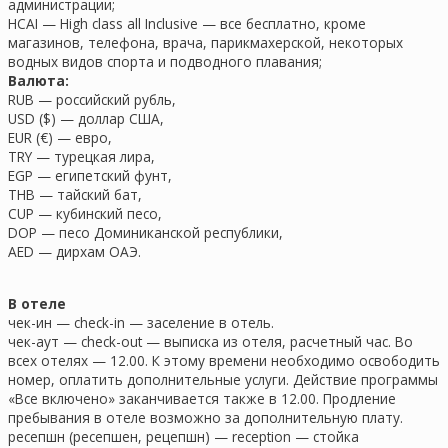
администрации;
HCAI — High class all Inclusive — все бесплатно, кроме
магазинов, телефона, врача, парикмахерской, некоторых
водных видов спорта и подводного плавания;
Валюта:
RUB — российский рубль,
USD ($) — доллар США,
EUR (€) — евро,
TRY — турецкая лира,
EGP — египетский фунт,
THB — тайский бат,
CUP — кубинский песо,
DOP — песо Доминиканской республики,
AED — дирхам ОАЭ.
В отеле
чек-ин — check-in — заселение в отель.
чек-аут — check-out — выписка из отеля, расчетный час. Во
всех отелях — 12.00. К этому времени необходимо освободить
номер, оплатить дополнительные услуги. Действие программы
«Все включено» заканчивается также в 12.00. Продление
пребывания в отеле возможно за дополнительную плату.
ресепшн (ресепшен, рецепшн) — reception — стойка