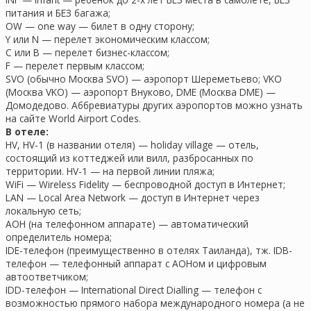
питания и БЕЗ багажа;
OW — one way — билет в одну сторону;
Y или N — перелет экономическим классом;
C или B — перелет бизнес-классом;
F — перелет первым классом;
SVO (обычно Москва SVO) — аэропорт Шереметьево; VKO
(Москва VKO) — аэропорт Внуково, DME (Москва DME) —
Домодедово. Аббревиатуры других аэропортов можно узнать
на сайте World Airport Codes.
В отеле:
HV, HV-1 (в названии отеля) — holiday village — отель,
состоящий из коттеджей или вилл, разбросанных по
территории. HV-1 — на первой линии пляжа;
WiFi — Wireless Fidelity — беспроводной доступ в Интернет;
LAN — Local Area Network — доступ в Интернет через
локальную сеть;
АОН (на телефонном аппарате) — автоматический
определитель номера;
IDE-телефон (преимущественно в отелях Таиланда), тж. IDB-
телефон — телефонный аппарат с АОНом и цифровым
автоответчиком;
IDD-телефон — International Direct Dialling — телефон с
возможностью прямого набора международного номера (а не