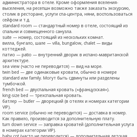
администратора в отеле. Кроме оформления вселения-
выселения, на ресепшн возможно также заказать экскурсию,
столик в ресторане, услуги спа-центра, няни, воспользоваться
сейфом и т.д.
standard room — стандартный номер в отеле, состоящий из
спальни и совмещенного санузла.
suite — номер, состоящий из нескольких комнат.
вилла, бунгало, шале — villa, bungalow, chalet — виды
коттеджей.
патио — patio — внутренний дворик в испано-мавританской
архитектуре.
sea view (часто не переводится) — вид на море.
twin bed — две одинаковые кровати, обычно в номере
standard или family. Могут быть сдвинуты или разделены
тумбочкой.
french bed — двуспальная кровать («французская»).
king-size bed — трехспальная кровать.
батлер — butler — дворецкий (в отелях и номерах категории
VIP).
room service (обычно не переводится) — доставка в номер.
Как правило, производится за дополнительную плату.
turn down service — заправка кроватей (дополнительная услуга
в номерах категории VIP).
baby cot (часто не переводится) — дополнительная детская