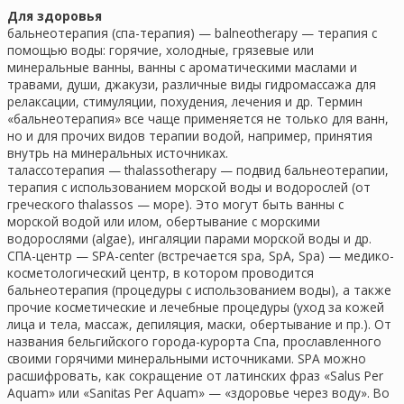
Для здоровья
бальнеотерапия (спа-терапия) — balneotherapy — терапия с
помощью воды: горячие, холодные, грязевые или
минеральные ванны, ванны с ароматическими маслами и
травами, души, джакузи, различные виды гидромассажа для
релаксации, стимуляции, похудения, лечения и др. Термин
«бальнеотерапия» все чаще применяется не только для ванн,
но и для прочих видов терапии водой, например, принятия
внутрь на минеральных источниках.
талассотерапия — thalassotherapy — подвид бальнеотерапии,
терапия с использованием морской воды и водорослей (от
греческого thalassos — море). Это могут быть ванны с
морской водой или илом, обертывание с морскими
водорослями (algae), ингаляции парами морской воды и др.
СПА-центр — SPA-center (встречается spa, SpA, Spa) — медико-
косметологический центр, в котором проводится
бальнеотерапия (процедуры с использованием воды), а также
прочие косметические и лечебные процедуры (уход за кожей
лица и тела, массаж, депиляция, маски, обертывание и пр.). От
названия бельгийского города-курорта Спа, прославленного
своими горячими минеральными источниками. SPA можно
расшифровать, как сокращение от латинских фраз «Salus Per
Aquam» или «Sanitas Per Aquam» — «здоровье через воду». Во