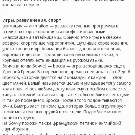
кроватка в номер.
Игры, развлечения, спорт
анимация — animation — развлекательные программы в
отелях, которые проводятся профессиональными
«массовиками-затейниками». Обычно это игры на свежем
воздухе, спортивные мероприятия, шутливые соревнования,
уроки танцев и др. Анимация бывает дневная и вечерняя,
взрослая и детская. Проводится на нескольких языках, в
крупных отелях есть анимация на русском языке.
бочча (иногда бочче) — boccia — игра, зародившаяся еще в
Древней Греции. В современное время в нее играют от 2 до 6
игроков, которые делятся на 2 команды. У каждой — свой
цвет мячей. Белый называется целью и укладывается у самого
края поля. Игрок любым доступным ему способом старается
кинуть тяжелый кожаный шар так, чтобы он ближе лег к цели.
И так до последнего броска. После этого подсчитываются
очки. Выигрывает та команда, которая больше сгруппирует
своих метательных орудий возле цели. Подробнее можно
почитать здесь.
На боччу похожи также французский петанк и английский
лаун-боулинг.
дартс, дротики — darts — игра на меткость, в которой