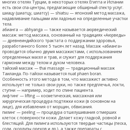
многих отелях Турции, в некоторых отелях Египта и Испании
есть свои спа-центры, предлагающие обширный спектр услуг.
шиацу (шиатцу, шиатсу) — shiatsu — японский метод массажа,
надавливание пальцами или ладонью на определенные участки
тела.
абианга — abhyanga — также называется аюрведический
массаж: метод массажа, основанный на традициях «Аюрведы»
— древнеиндийского трактата о поддержании здоровья,
разработанного более 5 тысяч лет назад. Массаж «абианга»
проводится обычно двумя массажистами, с использованием
определенных масел и трав, и служит для поддержания
гармонии между телом и духом человека.
тайский массаж — thai massage — традиционный массаж
Таиланда. По-тайски называется nuat phaen boran.
Особенность этого метода в том, что массажист активно
использует не только свои руки, но также предплечья, локти,
ступни — например, ходит по спине пациента.
лифтинг — lifting — косметическая, массажная или
хирургическая процедура подтяжки кожи (в основном на
лице), для избавления от морщин, обвисания.
пилинг — peeling — процедура отшелушивания отмерших
клеток с поверхности кожи. Делает кожу гладкой, ровной и
блестящей. Для пилинга используются твердые частицы (песка,
соли, скорлупы орехов и др.), а также препараты с