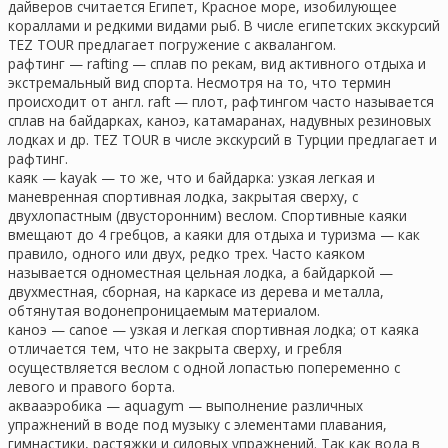
дайверов считается Египет, Красное море, изобилующее
кораллами и редкими видами рыб. В числе египетских экскурсий
TEZ TOUR предлагает погружение с аквалангом.
рафтинг — rafting — сплав по рекам, вид активного отдыха и
экстремальный вид спорта. Несмотря на то, что термин
происходит от англ. raft — плот, рафтингом часто называется
сплав на байдарках, каноэ, катамаранах, надувных резиновых
лодках и др. TEZ TOUR в числе экскурсий в Турции предлагает и
рафтинг.
каяк — kayak — то же, что и байдарка: узкая легкая и
маневренная спортивная лодка, закрытая сверху, с
двухлопастным (двусторонним) веслом. Спортивные каяки
вмещают до 4 гребцов, а каяки для отдыха и туризма — как
правило, одного или двух, редко трех. Часто каяком
называется одноместная цельная лодка, а байдаркой —
двухместная, сборная, на каркасе из дерева и металла,
обтянутая водонепроницаемым материалом.
каноэ — canoe — узкая и легкая спортивная лодка; от каяка
отличается тем, что не закрыта сверху, и гребля
осуществляется веслом с одной лопастью попеременно с
левого и правого борта.
аквааэробика — aquagym — выполнение различных
упражнений в воде под музыку с элементами плавания,
гимнастики, растяжки и силовых упражнений. Так как вода в