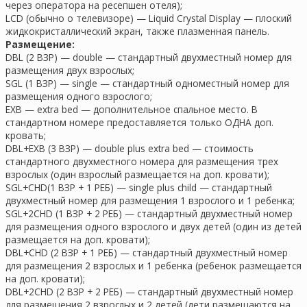
через оператора на ресепшен отеля);
LCD (обычно о телевизоре) — Liquid Crystal Display — плоский
жидкокристаллический экран, также плазменная панель.
Размещение:
DBL (2 ВЗР) — double — стандартный двухместный номер для
размещения двух взрослых;
SGL (1 ВЗР) — single — стандартный одноместный номер для
размещения одного взрослого;
EXB — extra bed — дополнительное спальное место. В
стандартном номере предоставляется только ОДНА доп.
кровать;
DBL+EXB (3 ВЗР) — double plus extra bed — стоимость
стандартного двухместного номера для размещения трех
взрослых (один взрослый размещается на доп. кровати);
SGL+CHD(1 ВЗР + 1 РЕБ) — single plus child — стандартный
двухместный номер для размещения 1 взрослого и 1 ребенка;
SGL+2CHD (1 ВЗР + 2 РЕБ) — стандартный двухместный номер
для размещения одного взрослого и двух детей (один из детей
размещается на доп. кровати);
DBL+CHD (2 ВЗР + 1 РЕБ) — стандартный двухместный номер
для размещения 2 взрослых и 1 ребенка (ребенок размещается
на доп. кровати);
DBL+2CHD (2 ВЗР + 2 РЕБ) — стандартный двухместный номер
для размещения 2 взрослых и 2 детей (дети размещаются на